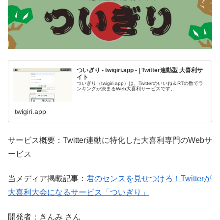
ついぎり - twigiri.app - | Twitter連動型 大喜利サ
イト
ついぎり（twigiri.app）は、Twitterのいいね＆RTの数でラ
ンキングが決まるWeb大喜利サービスです。
twigiri.app
サービス概要：Twitter連動に特化した大喜利専門のWebサ
ービス
当メディア掲載記事：
君のセンスを見せつけろ！Twitterが
大喜利大会になるサービス「ついぎり」
開発者：きんみ さん