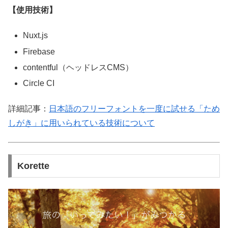
【使用技術】
Nuxt.js
Firebase
contentful（ヘッドレスCMS）
Circle CI
詳細記事：
日本語のフリーフォントを一度に試せる「ため
しがき」に用いられている技術について
Korette