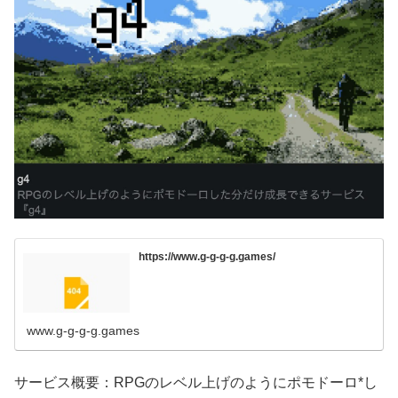
https://www.g-g-g-g.games/
www.g-g-g-g.games
サービス概要：RPGのレベル上げのようにポモドーロ*し